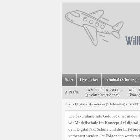
Start
Live-Ticker
Terminal (Schulorgani
LANGSTRECKENFLUG
ABFL
AIRLINE
(geschichtlicher Abriss)
(Einzug
Start
»
Flughafeninformationen (Schulstandort)
»
DIGITA
Die Sekundarschule Goldbeck hat in den le
wir
Modellschule im Konzept 4+1digital, 
dem DigitalPakt Schule und der IKT-Förder
verbessert werden. Im Folgenden werden d