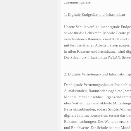
zusammengefasst:
1. Digitale Endgeräte und Infrastruktur
Unsere Schule verfügt über digitale Endge
sowie für die Lehrkräfte. Mobile Geräte (
verschiedenen Räumen. Zusätzlich sind al
mit fest instalierten Arbeitsplätzen ausgesta
In allen Klassen- und Fachräumen sind di
Die Schulnetz-Infrastruktur (WLAN, Serve
2. Digitale Vertretungs- und Informations
Der digitale Vertretungsplan ist fest etab
Ausfalstunden, Raumänderungen etc.) werde
Moodle Portal einsehbar. Ergänzend infor
über Vertretungen und aktuele Mitteilunge
News einzublenden, sodass Schüler/-innen,
digitale Informationssystem ersetzt das tr
Bekanntmachungen. Des Weiteren ersetzt d
und Reichweite. Die Schule hat mit Moodl