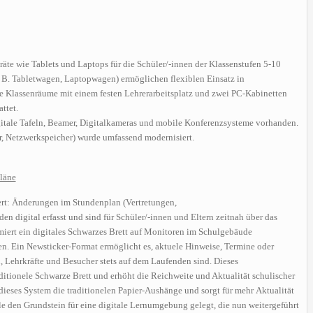
räte wie Tablets und Laptops für die Schüler/-innen der Klassenstufen 5-10
z. B. Tabletwagen, Laptopwagen) ermöglichen flexiblen Einsatz in
e Klassenräume mit einem festen Lehrerarbeitsplatz und zwei PC-Kabinetten
ttet.
gitale Tafeln, Beamer, Digitalkameras und mobile Konferenzsysteme vorhanden.
r, Netzwerkspeicher) wurde umfassend modernisiert.
pläne
liert: Änderungen im Stundenplan (Vertretungen,
n digital erfasst und sind für Schüler/-innen und Eltern zeitnah über das
miert ein digitales Schwarzes Brett auf Monitoren im Schulgebäude
n. Ein Newsticker-Format ermöglicht es, aktuele Hinweise, Termine oder
 Lehrkräfte und Besucher stets auf dem Laufenden sind. Dieses
aditionele Schwarze Brett und erhöht die Reichweite und Aktualität schulischer
ieses System die traditionelen Papier-Aushänge und sorgt für mehr Aktualität
e den Grundstein für eine digitale Lernumgebung gelegt, die nun weitergeführt